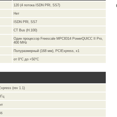
120 (4 потока ISDN PRI, SS7)
Нет
ISDN PRI, SS7
CT Bus (H.100)
Один процессор Freescale MPC8314 PowerQUICC II Pro,
400 MHz
Полуразмерный (168 мм), PCIExpress, x1
от 0°C до +50°C
xpress (rev 1.1)
МГц
ит
Мб