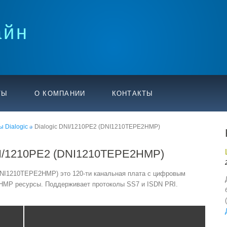
айн
ТЫ
О КОМПАНИИ
КОНТАКТЫ
 Dialogic
Dialogic DNI/1210PE2 (DNI1210TEPE2HMP)
NI/1210PE2 (DNI1210TEPE2HMP)
(DNI1210TEPE2HMP) это 120-ти канальная плата с цифровым
HMP ресурсы. Поддерживает протоколы SS7 и ISDN PRI.